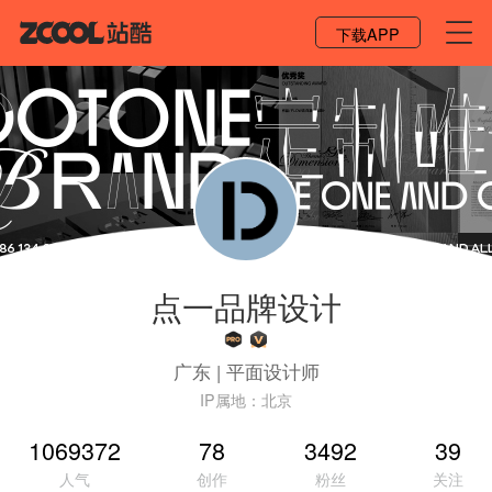
登录 / 注册
下载APP
点一品牌设计
广东
|
平面设计师
IP属地：
北京
1069372
78
3492
39
人气
创作
粉丝
关注